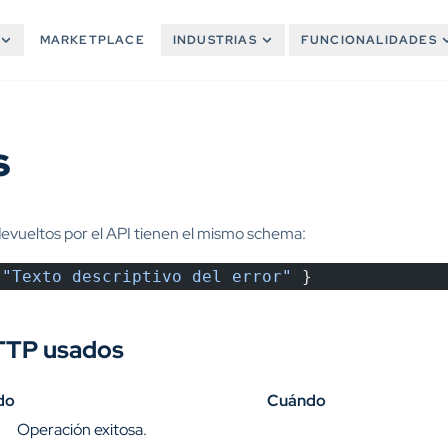
MARKETPLACE
INDUSTRIAS
FUNCIONALIDADES
s
devueltos por el API tienen el mismo schema:
 
"Texto descriptivo del error"
 }
TTP usados
do
Cuándo
Operación exitosa.