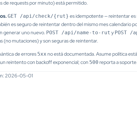
s de requests por minuto) está permitido.
os.
es idempotente — reintentar es
GET /api/check/{rut}
bién es seguro de reintentar dentro del mismo mes calendario p
in generar uno nuevo.
y
POST /api/name-to-rut
POST /a
s (no mutaciones) y son seguras de reintentar.
ántica de errores
no está documentada. Asume política est
5xx
 un reintento con backoff exponencial; con
reporta a soporte
500
ión: 2026-05-01