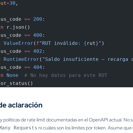
out
=
30
,
tus_code 
==
 200
:
rn
 r.json()
tus_code 
==
 400
:
e
 ValueError
(
f
"RUT inválido: 
{
rut
}
"
)
tus_code 
==
 402
:
e
 RuntimeError
(
"Saldo insuficiente — recarga 
tus_code 
==
 404
:
rn
 None
  # No hay datos para este RUT
for_status()
de aclaración
 políticas de rate limit documentadas en el OpenAPI actual. No se
ni cuáles son los límites por token. Asume qu
Many Requests