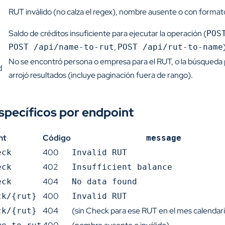
RUT inválido (no calza el regex), nombre ausente o con formato
Saldo de créditos insuficiente para ejecutar la operación (
POS
,
POST /api/name-to-rut
POST /api/rut-to-name
No se encontró persona o empresa para el RUT, o la búsqueda
d
arrojó resultados (incluye paginación fuera de rango).
specíficos por endpoint
nt
Código
message
400
eck
Invalid RUT
402
eck
Insufficient balance
404
eck
No data found
400
ck/{rut}
Invalid RUT
404
(sin Check para ese RUT en el mes calendari
ck/{rut}