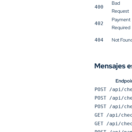
Bad
400
Request
Payment
402
Required
Not Foun
404
Mensajes e
Endpoi
POST /api/ch
POST /api/ch
POST /api/ch
GET /api/che
GET /api/che