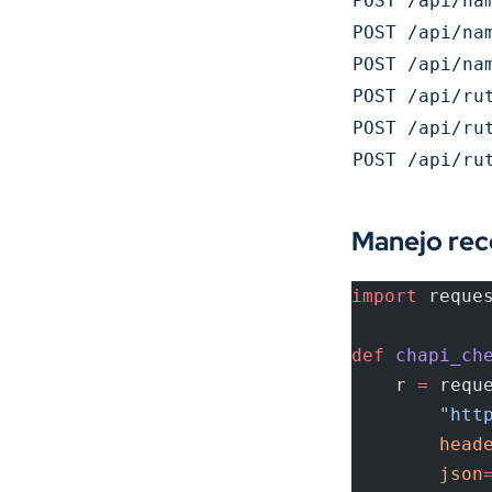
POST /api/na
POST /api/na
POST /api/na
POST /api/ru
POST /api/ru
POST /api/ru
Manejo re
import
 reque
def
 chapi_ch
    r 
=
 requ
        "htt
        head
        json