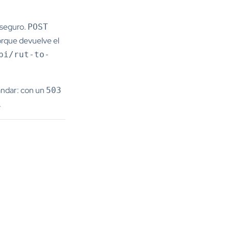
 seguro.
POST
orque devuelve el
pi/rut-to-
ándar: con un
503
.