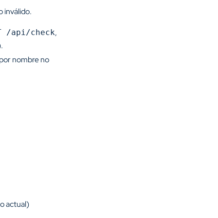
 inválido.
,
T /api/check
).
 por nombre no
o actual)