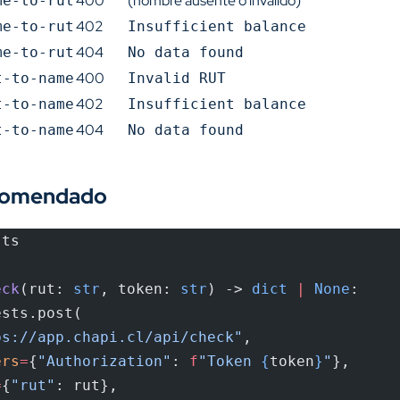
400
(nombre ausente o inválido)
me-to-rut
402
me-to-rut
Insufficient balance
404
me-to-rut
No data found
400
t-to-name
Invalid RUT
402
t-to-name
Insufficient balance
404
t-to-name
No data found
comendado
sts
eck
(rut: 
str
, token: 
str
) -> 
dict
 |
 None
:
ests.post(
ps://app.chapi.cl/api/check"
,
ers
=
{
"Authorization"
: 
f
"Token 
{
token
}
"
},
=
{
"rut"
: rut},