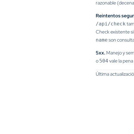
razonable (decena
Reintentos segur
tam
/api/check
Check existente s
son consulta
name
5xx.
Manejo y sem
o
vale la pena
504
Última actualizac